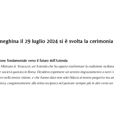
ODOTTI
TECNOLOGIA
SOSTENIBILITÀ
MEDIA
INVESTOR RELATIONS
CAREERS
CONT
eghina il 29 luglio 2024 si è svolta la cerimonia
ne fondamentale verso il futuro dell’Azienda:
Misitano & Stracuzzi, un’Azienda che ha saputo trasformare la tradizione siciliana d
società quotata in Borsa. Desidero esprimere un sentito ringraziamento a tutti i 
uto nella nostra visione, e che hanno dato non solo fiducia al nostro progetto ma an
ra forza, congiuntamente alla stima reciproca nel puntare sempre più in alto verso un