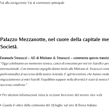
Vai alla navigazione
Vai al contenuto principale
Comunicati stampa
HOME
AZIENDA
PR
The Essence of Success
11 Marzo 2026
Attivo 29 Luglio 2024
Palazzo Mezzanotte, nel cuore della capitale men
Società.
Emanuela Stracuzzi – AD di Misitano & Stracuzzi – commenta questa transizio
“Oggi celebriamo un momento storico, carico di emozioni per noi tre fratelli e per 
internazionale. Con immenso orgoglio diamo inizio alla Misitano & Stracuzzi come 
professionalità al successo della nostra Azienda. E agli investitori, che hanno cred
ringraziamento ai miei fratelli: l’equilibrio seppure nella diversità è stato la nost
successo condiviso.”
• Per ulteriori informazioni visita la sezione Investors del nostro sito web
• Guarda il video della cerimonia del 29 luglio sul sito di Borsa Italiana