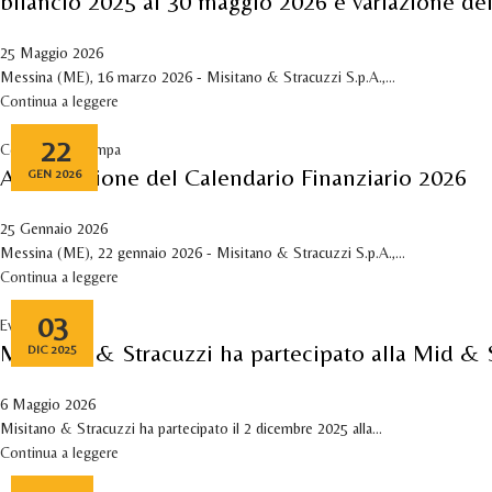
bilancio 2025 al 30 maggio 2026 e variazione de
25 Maggio 2026
Messina (ME), 16 marzo 2026 - Misitano & Stracuzzi S.p.A.,...
Continua a leggere
22
Comunicati stampa
Approvazione del Calendario Finanziario 2026
GEN 2026
25 Gennaio 2026
Messina (ME), 22 gennaio 2026 - Misitano & Stracuzzi S.p.A.,...
Continua a leggere
03
Eventi
Misitano & Stracuzzi ha partecipato alla Mid &
DIC 2025
6 Maggio 2026
Misitano & Stracuzzi ha partecipato il 2 dicembre 2025 alla...
Continua a leggere