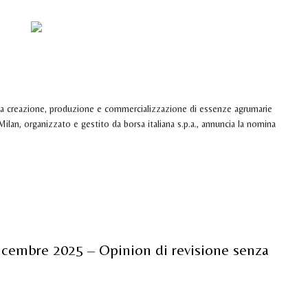
ATTACI
 Commercial & Strategy Officer
nella creazione, produzione e commercializzazione di essenze agrumarie
an, organizzato e gestito da borsa italiana s.p.a., annuncia la nomina
dicembre 2025 – Opinion di revisione senza