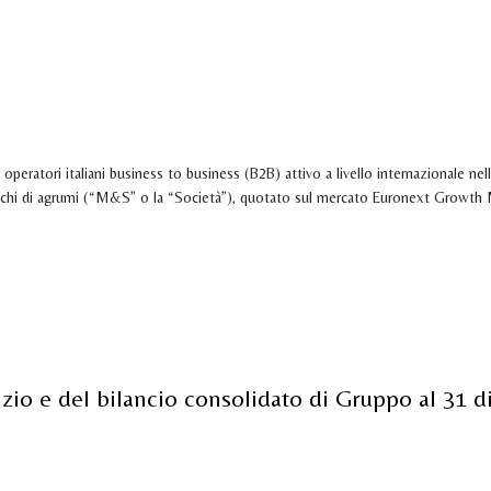
ODOTTI
TECNOLOGIA
SOSTENIBILITÀ
MEDIA
INVESTOR RELATIONS
CAREERS
CONT
a di Mohamed Erraji in qualità di Chief
 operatori italiani business to business (B2B) attivo a livello internazionale 
cchi di agrumi (“M&S” o la “Società”), quotato sul mercato Euronext Growth Mil
izio e del bilancio consolidato di Gruppo al 31 