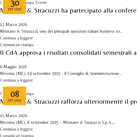
30
Comunicati stampa
,
Eventi
Misitano & Stracuzzi ha partecipato alla confere
SET 2025
12 Marzo 2026
Misitano & Stracuzzi, uno dei principali operatori italiani business to...
Continua a leggere
Comunicati stampa
Il CdA approva i risultati consolidati semestrali
6 Maggio 2026
Messina (ME), 19 settembre 2025 - Il Consiglio di Amministrazione...
Continua a leggere
08
Comunicati stampa
Misitano & Stracuzzi rafforza ulteriormente il 
SET 2025
11 Marzo 2026
Messina (ME), 8 settembre 2025 – Misitano & Stracuzzi S.p.A.,...
Continua a leggere
Comunicati stampa