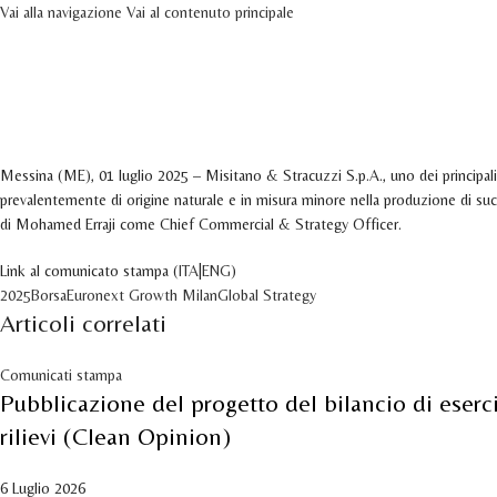
Vai alla navigazione
Vai al contenuto principale
Comunicati stampa
HOME
AZIENDA
PR
Misitano & Stracuzzi annuncia la nomin
11 Marzo 2026
Attivo 1 Luglio 2025
Messina (ME), 01 luglio 2025 – Misitano & Stracuzzi S.p.A., uno dei principali
prevalentemente di origine naturale e in misura minore nella produzione di su
di Mohamed Erraji come Chief Commercial & Strategy Officer.
Link al comunicato stampa (
ITA
|
ENG
)
2025
Borsa
Euronext Growth Milan
Global Strategy
Articoli correlati
Comunicati stampa
Pubblicazione del progetto del bilancio di eserc
rilievi (Clean Opinion)
6 Luglio 2026