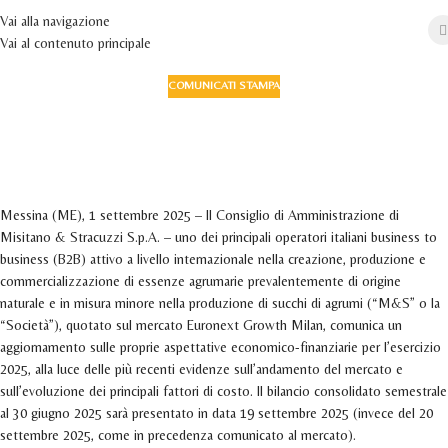
Vai alla navigazione
Vai al contenuto principale
COMUNICATI STAMPA
Misitano & Stracuzzi comunica un
aggiornamento sulle aspettative economico-
finanziarie per l’esercizio 2025
Attivo 1 Settembre 2025
Messina (ME), 1 settembre 2025 – Il Consiglio di Amministrazione di
Misitano & Stracuzzi S.p.A. – uno dei principali operatori italiani business to
business (B2B) attivo a livello internazionale nella creazione, produzione e
commercializzazione di essenze agrumarie prevalentemente di origine
naturale e in misura minore nella produzione di succhi di agrumi (“M&S” o la
“Società”), quotato sul mercato Euronext Growth Milan, comunica un
aggiornamento sulle proprie aspettative economico-finanziarie per l’esercizio
2025, alla luce delle più recenti evidenze sull’andamento del mercato e
sull’evoluzione dei principali fattori di costo. Il bilancio consolidato semestrale
al 30 giugno 2025 sarà presentato in data 19 settembre 2025 (invece del 20
settembre 2025, come in precedenza comunicato al mercato).