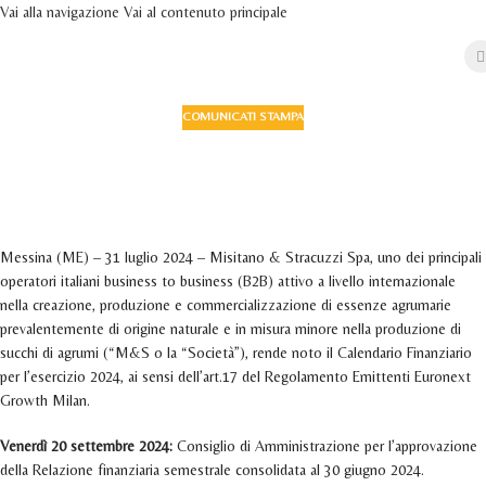
Vai alla navigazione
Vai al contenuto principale
COMUNICATI STAMPA
Fissato al 20-09-2024 il CdA per
l’approvazione della Relazione finanziaria
semestrale consolidata al 30-06-2024
Attivo 31 Luglio 2024
Messina (ME) – 31 luglio 2024 – Misitano & Stracuzzi Spa, uno dei principali
operatori italiani business to business (B2B) attivo a livello internazionale
nella creazione, produzione e commercializzazione di essenze agrumarie
prevalentemente di origine naturale e in misura minore nella produzione di
succhi di agrumi (“M&S o la “Società”), rende noto il Calendario Finanziario
per l’esercizio 2024, ai sensi dell’art.17 del Regolamento Emittenti Euronext
Growth Milan.
Venerdì 20 settembre 2024:
Consiglio di Amministrazione per l’approvazione
della Relazione finanziaria semestrale consolidata al 30 giugno 2024.