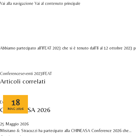
Vai alla navigazione
Vai al contenuto principale
Eventi
HOME
AZIENDA
PR
IFEAT 2023
21 Ottobre 2024
Attivo 11 Luglio 2023
Abbiamo partecipato all’IFEAT 2023 che si è tenuto dall’8 al 12 ottobre 2023 p
Conferences
eventi 2023
IFEAT
Articoli correlati
18
Eventi
CHINAEASA 2026
MAG 2026
25 Maggio 2026
Misitano & Stracuzzi ha partecipato alla CHINEASA Conference 2026 che...