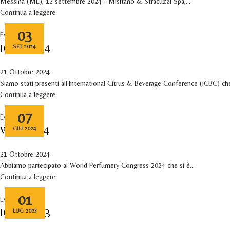
Messina (ME), 12 settembre 2024 - Misitano & Stracuzzi Spa,...
Continua a leggere
03
Eventi
ICBC 2024
SET 2024
21 Ottobre 2024
Siamo stati presenti all'International Citrus & Beverage Conference (ICBC) che
Continua a leggere
07
Eventi
WPC 2024
GIU 2024
21 Ottobre 2024
Abbiamo partecipato al World Perfumery Congress 2024 che si è...
Continua a leggere
01
Eventi
ICBC 2023
LUG 2023