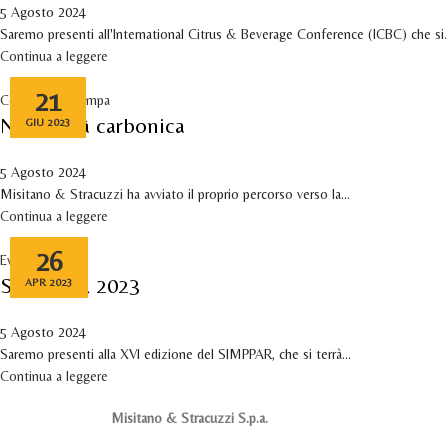
5 Agosto 2024
Saremo presenti all'International Citrus & Beverage Conference (ICBC) che si..
Continua a leggere
21
Comunicati stampa
Neutralità carbonica
GIU 2023
5 Agosto 2024
Misitano & Stracuzzi ha avviato il proprio percorso verso la...
Continua a leggere
26
Eventi
SIMPPAR 2023
APR 2023
5 Agosto 2024
Saremo presenti alla XVI edizione del SIMPPAR, che si terrà...
Continua a leggere
Misitano & Stracuzzi S.p.a.