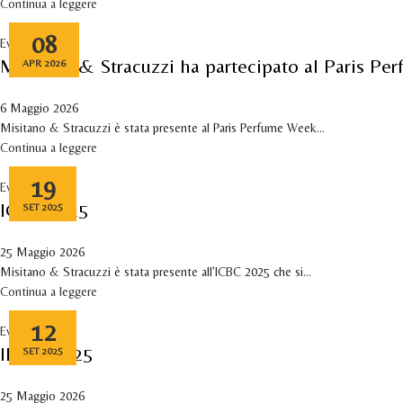
Continua a leggere
08
Eventi
Misitano & Stracuzzi ha partecipato al Paris P
APR 2026
6 Maggio 2026
Misitano & Stracuzzi è stata presente al Paris Perfume Week...
Continua a leggere
19
Eventi
ICBC 2025
SET 2025
25 Maggio 2026
Misitano & Stracuzzi è stata presente all’ICBC 2025 che si...
Continua a leggere
12
Eventi
IFEAT 2025
SET 2025
25 Maggio 2026