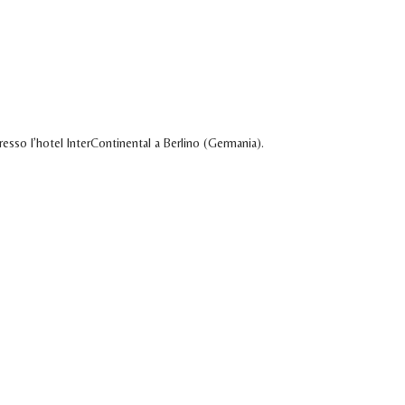
ODOTTI
TECNOLOGIA
SOSTENIBILITÀ
MEDIA
INVESTOR RELATIONS
CAREERS
CONT
resso l’hotel InterContinental a Berlino (Germania).